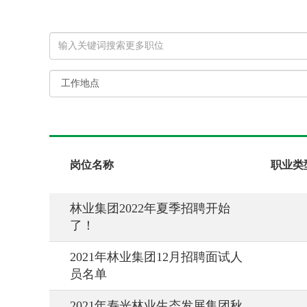
岗位名称
职业类
林业集团2022年夏季招聘开始
了！
2021年林业集团12月招聘面试人
员名单
2021年寿光林业生态发展集团秋