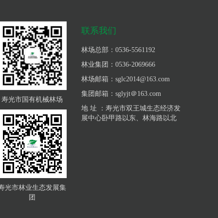
联系我们
林场总部：0536-5561192
林业集团：0536-2069666
林场邮箱：sglc2014@163.com
集团邮箱：sglyjt＠163.com
寿光市国有机械林场
地 址 ：寿光市双王城生态经济发
展中心卧甲路以东、林海路以北
寿光市林业生态发展集
团