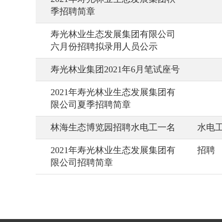
季招聘简章
寿光林业生态发展集团有限公司
六月份招聘拟录用人员公示
寿光林业集团2021年6月笔试座号
2021年寿光林业生态发展集团有
限公司夏季招聘简章
林海生态博览园招聘水电工一名
水电
2021年寿光林业生态发展集团有
招聘
限公司招聘简章