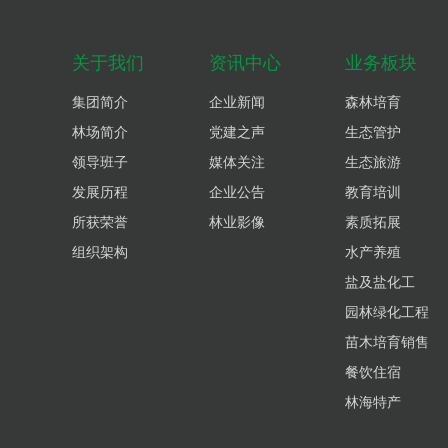
关于我们
资讯中心
业务板块
集团简介
企业新闻
森林培育
林场简介
党建之声
生态管护
领导班子
媒体关注
生态旅游
发展历程
企业公告
教育培训
所获荣誉
林业影像
素质拓展
组织架构
水产养殖
盐及盐化工
园林绿化工程
苗木培育销售
餐饮住宿
林海特产