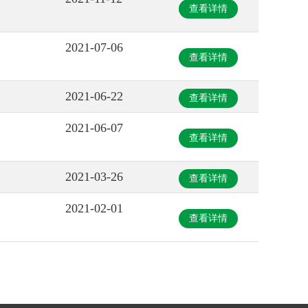
查看详情
2021-07-06
查看详情
2021-06-22
查看详情
2021-06-07
查看详情
2021-03-26
查看详情
2021-02-01
查看详情