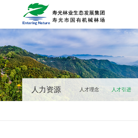
人力资源
人才理念
人才引进