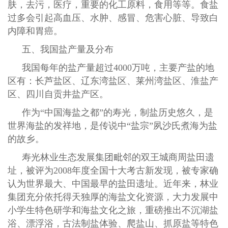
肤，去污，医疗，重要的化工原料，食用等等。食盐
过多会引起高血压、水肿、感冒、危害心脏、导致白
内障和胃癌。
五、我国盐产量及分布
我国每年的盐产量超过
4000万吨，主要产盐的地
区有：长芦盐区、辽东湾盐区、莱州湾盐区、淮盐产
区、四川自贡井盐产区。
作为
“中国海盐之都”的寿光，制盐历史悠久，是
世界海盐的发祥地，是传说中“盐宗”夙沙氏煮海为盐
的故乡。
寿光林业生态发展集团毗邻的双王城商周盐田遗
址，被评为
2008年度全国十大考古新发现，被专家确
认为世界最大、中国最早的盐田遗址。近年来，林业
集团充分依托得天独厚的海盐文化资源，大力发展中
小学生特色研学和海盐文化之旅，重磅推出不沉湖盐
浴、漂浮浴，古法制盐体验、爬盐山、抓原盐等特色