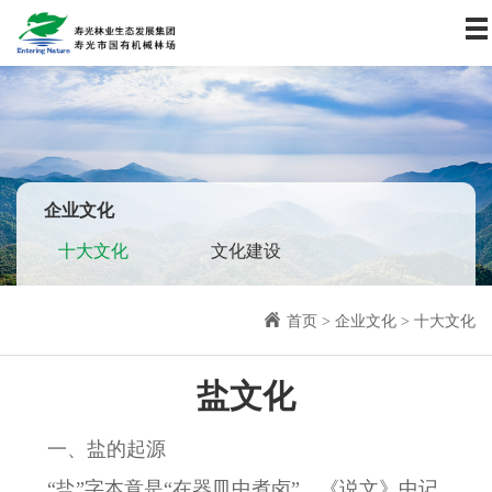
首页
关于我们
资讯中心
业务板块
社会责任
企业文化
企业文化
十大文化
文化建设
人力资源
联系我们
首页
>
企业文化
>
十大文化
盐文化
一、盐的起源
“盐”字本意是“在器皿中煮卤”。《说文》中记