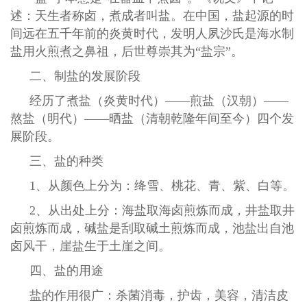
述：天生者称卤，煮成者叫盐。在中国，盐起源的时
间远在五千年前的炎黄时代，发明人夙沙氏是海水制
盐用火煎煮之鼻祖，后世尊崇其为“盐宗”。
二、制盐的发展阶段
经历了煮盐（炎黄时代）
——煎盐（汉朝）——
熬盐（明代）——晒盐（清朝乾隆年间至今）四个发
展阶段。
三、盐的种类
1、从颜色上分为：绛雪、桃花、青、紫、白等。
2、从出处上分：海盐取海卤煎炼而成，井盐取井
卤煎炼而成，碱盐是刮取碱土煎炼而成，池盐出自池
卤风干，崖盐生于土崖之间。
四、盐的用途
盐的作用很广：杀菌消毒，护齿，美容，清洁皮